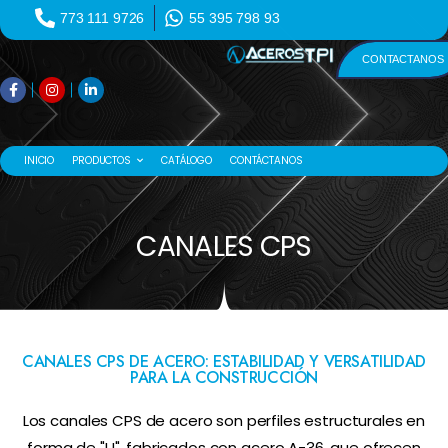
773 111 9726
55 395 798 93
CONTACTANOS
INICIO
PRODUCTOS
CATÁLOGO
CONTÁCTANOS
CANALES CPS
CANALES CPS DE ACERO: ESTABILIDAD Y VERSATILIDAD
PARA LA CONSTRUCCIÓN
Los canales CPS de acero son perfiles estructurales en
forma de "U", fabricados con acero A-36, que ofrecen